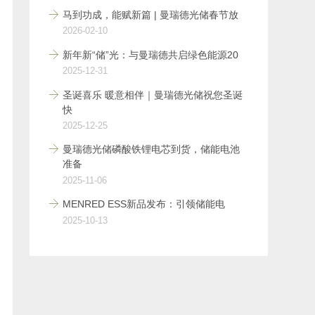
马到功成，能赋新篇 | 曼瑞德光储春节放
2026-02-10
新年新“储”光：与曼瑞德共启绿色能源20
2025-12-31
圣诞喜乐 暖意相伴｜曼瑞德光储祝您圣诞
快
2025-12-25
曼瑞德光储磷酸铁锂电芯到货，储能电池
准备
2025-11-06
MENRED ESS新品发布：引领储能电
2025-10-13