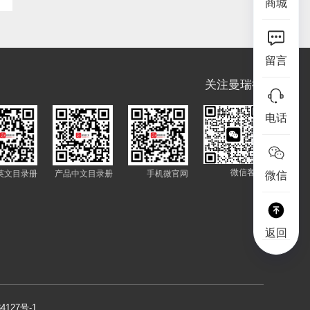
商城
留言
关注曼瑞德
电话
微信客服
英文目录册
产品中文目录册
手机微官网
微信
返回
4127号-1