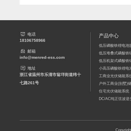
电话
产品中心
18106758966
低压磷酸铁锂电池
邮箱
低压堆叠式磷酸铁
info@menred-ess.com
低压机架式磷酸铁
地址
小高压磷酸铁锂电
浙江省温州市乐清市翁垟街道纬十
工商业光伏储能系
七路261号
户外工商业(别墅)
住宅光伏储能系统
DC/AC纯正弦波
Copyr